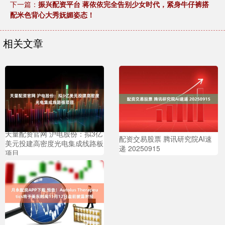
下一篇：
振兴配资平台 蒋依依完全告别少女时代，紧身牛仔裤搭
配米色背心大秀妩媚姿态！
相关文章
天量配资官网 沪电股份：拟3亿
配资交易股票 腾讯研究院AI速
美元投建高密度光电集成线路板
递 20250915
项目