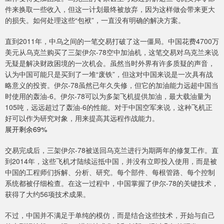
件来换取一些收入，但这一计划最终被放弃，因为这样做会带来更大
的损失。如何处理这些“包袱”，一直没有明确的解决方案。
直到2011年，中乌之间的一笔交易打破了这一僵局。中国花费4700万
美元从乌克兰购买了三架伊尔-78空中加油机，这笔交易对乌克兰来说
无疑是解决财政困境的一次机会。虽然当时外界有许多质疑的声音，
认为中国可能只是买到了一堆“废铁”，但这对中国来说是一次具有战
略意义的投资。伊尔-78虽然已年久失修，但它的加油能力远超中国当
时使用的轰油-6。伊尔-78可以为多架飞机提供加油，最大载油量为
105吨，远远超过了轰油-6的性能。对于中国空军来说，这种飞机正
好可以作为研究对象，用来提高其远程作战能力。
展开剩余69%
交易完成后，三架伊尔-78被送回乌克兰进行为期两年的修复工作。直
到2014年，这些飞机才陆续运抵中国，并没有立即投入使用，而是被
中国的工程师们拆解、分析、研究。每个部件、每根管路、每个控制
系统都被仔细检查。在这一过程中，中国掌握了伊尔-78的关键技术，
获得了大约56项技术成果。
不过，中国并不满足于单纯的模仿，而是结合这些技术，开始与自己