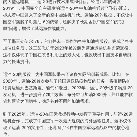
的大型运输机——运-20进行技术集成和创新。经过几年的研发，
2019年，中国完全自主研发的运油-20空中加油机通过了飞行测试，
标志着中国进入了全新的空中加油机时代。运油-20的服役，不仅让中
国空军摆脱了对轰油-6的依赖，还解决了长期困扰中国空军的“短
腿”问题，增强了其远海作战能力。
至于那三架伊尔-78，它们并未一直作为空中加油机服役。完成了空中
加油任务后，这三架飞机于2023年被改装为普通运输机并光荣退役。
这不仅体现了中国在装备利用上的最大化，也反映出中国技术自研能
力的快速提升。
运油-20的服役，为中国军队带来了诸多实际的创新成果。比如，在
2020年，运油-20首次参与了跨国运送防疫物资的任务，将疫情防护
物资运输到巴基斯坦、缅甸和老挝。2023年，运油-20升级了涡扇-20
发动机，进一步提升了加油效率，每分钟可加油3000升，并且能在软
管和硬管之间切换，满足各种不同的加油需求。
到了2025年，运油-20在国际救援行动中发挥了重要作用，与运-20运
输机合作，完成了中国空军一次最大规模的海外运输任务。这不仅体
现了运油-20的实用性，还巩固了它在中国空军远程战略中的核心地
位。